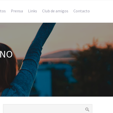
tos
Prensa
Links
Club de amigos
Contacto
ENO