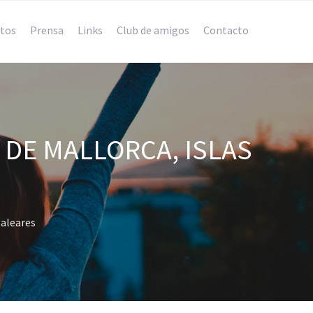
tos
Prensa
Links
Club de amigos
Contacto
 DE MALLORCA, ISLAS
Baleares