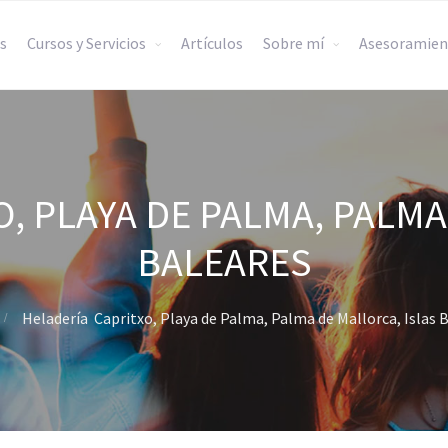
s
Cursos y Servicios
Artículos
Sobre mí
Asesoramien
, PLAYA DE PALMA, PALMA
BALEARES
Heladería Capritxo, Playa de Palma, Palma de Mallorca, Islas 