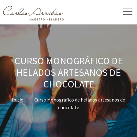
CURSO MONOGRÁFICO DE
HELADOS ARTESANOS DE
CHOCOLATE
Inicio
Curso Monográfico de helados artesanos de
chocolate